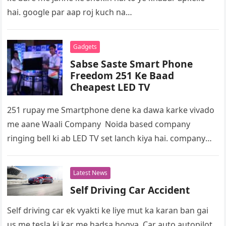
hai. google par aap roj kuch na…
Gadgets
Sabse Saste Smart Phone
Freedom 251 Ke Baad
Cheapest LED TV
251 rupay me Smartphone dene ka dawa karke vivado
me aane Waali Company Noida based company
ringing bell ki ab LED TV set lanch kiya hai. company
ka…
Latest News
Self Driving Car Accident
Self driving car ek vyakti ke liye mut ka karan ban gai
us me tesla ki kar me hadsa hogya. Car auto autopilot