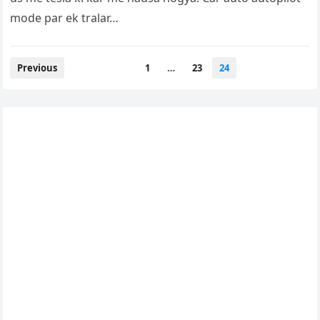
mode par ek tralar…
Posts
Previous
1
…
23
24
pagination