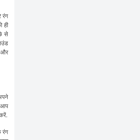
 रंग
ो ही
े से
ाउंड
ई और
पने
ो आप
रें.
 रंग