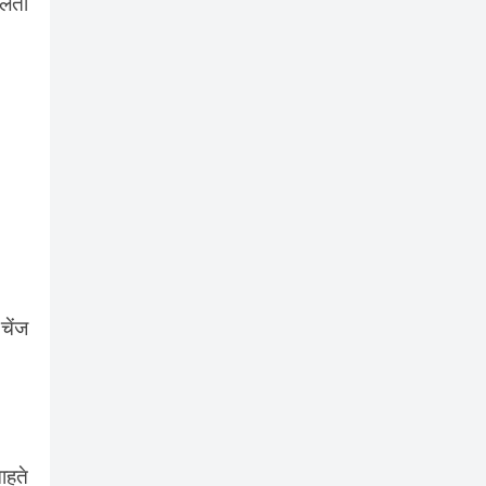
िलता
चेंज
ाहते