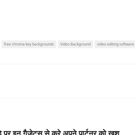
free chroma key backgrounds
Video Background
video editing software
डे पर इन गैजेट्स से करे अपने पार्टनर को खुश