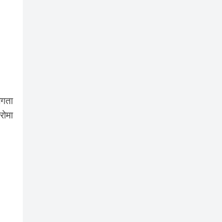
लगता
रोमा