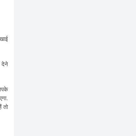
खाई
देने
आपके
एगा.
ं तो