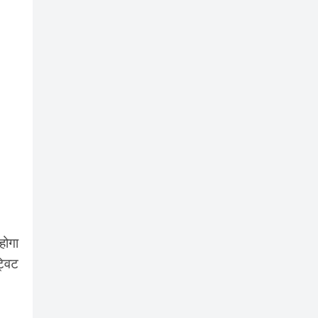
होगा
्विट