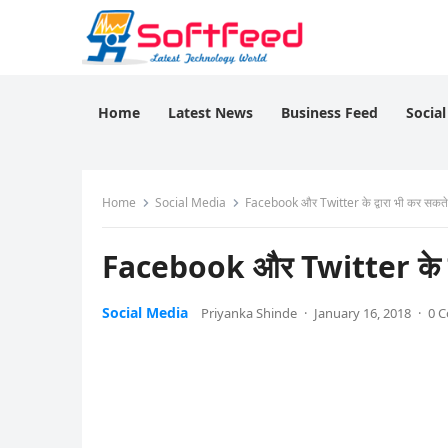
Home
Latest News
Business Feed
Socia
Home
Social Media
Facebook और Twitter के द्वारा भी कर सक
Facebook और Twitter के द
Social Media
Priyanka Shinde
·
January 16, 2018
·
0 