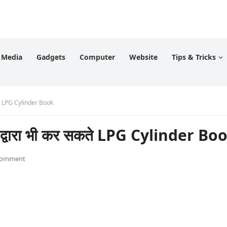
l Media
Gadgets
Computer
Website
Tips & Tricks
ते LPG Cylinder Book
्वारा भी कर सकते LPG Cylinder Bo
Comment