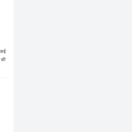
ो कई
ै की