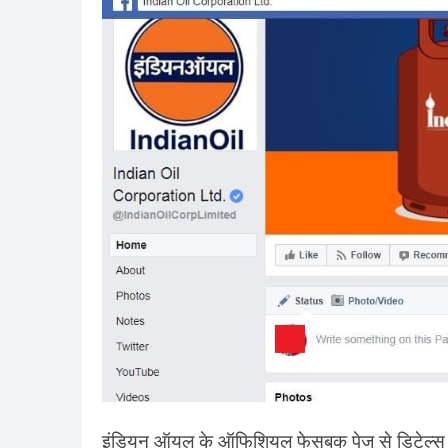
इंडियन ऑयल के ऑफिशियल फेसबुक पेज से डिटेल्स म