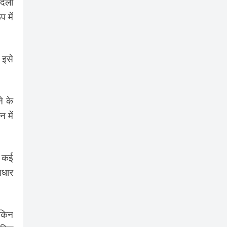
दिला
 में
 इसे
े के
 में
ो कई
आधार
ेकिन