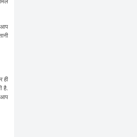
 मिल
र आप
सानी
र ही
 है.
ि आप