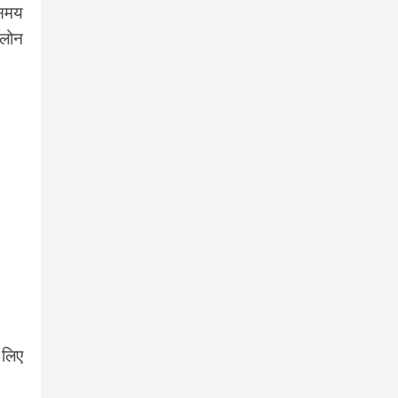
 समय
 लोन
 लिए