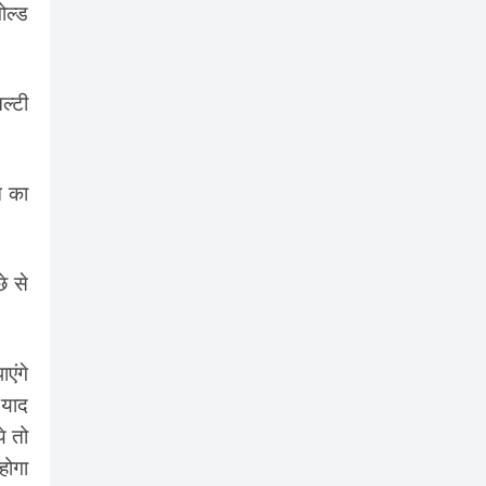
ोल्ड
ल्टी
न का
े से
एंगे
 याद
े तो
होगा