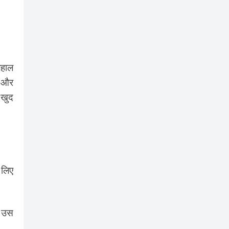
लहाल
ं और
 खुद
 लिए
प उस