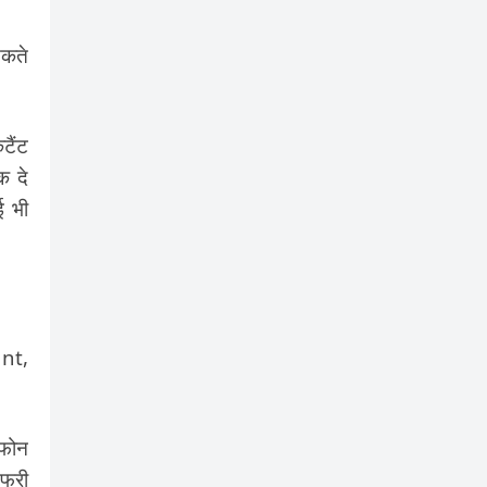
सकते
टैंट
क दे
ई भी
unt,
टफोन
फ्री