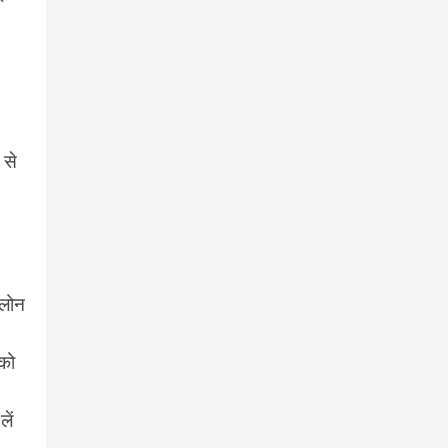
 से
 लोन
को
ें