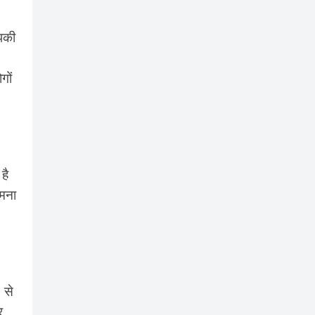
पकी
गों
है
 मना
 से
र