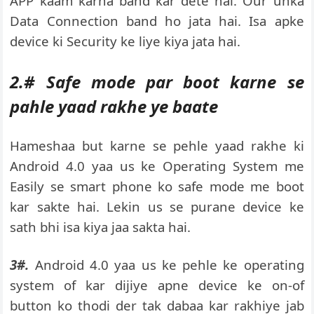
APP kaam karna band kar dete hai. Our unka
Data Connection band ho jata hai. Isa apke
device ki Security ke liye kiya jata hai.
2.# Safe mode par boot karne se
pahle yaad rakhe ye baate
Hameshaa but karne se pehle yaad rakhe ki
Android 4.0 yaa us ke Operating System me
Easily se smart phone ko safe mode me boot
kar sakte hai. Lekin us se purane device ke
sath bhi isa kiya jaa sakta hai.
3#.
Android 4.0 yaa us ke pehle ke operating
system of kar dijiye apne device ke on-of
button ko thodi der tak dabaa kar rakhiye jab