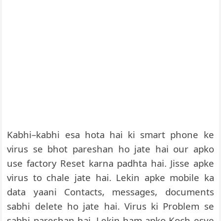
Kabhi–kabhi esa hota hai ki smart phone ke
virus se bhot pareshan ho jate hai our apko
use factory Reset karna padhta hai. Jisse apke
virus to chale jate hai. Lekin apke mobile ka
data yaani Contacts, messages, documents
sabhi delete ho jate hai. Virus ki Problem se
sabhi pareshan hai. Lekin ham apko Koch esye