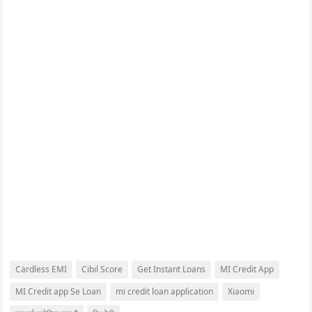
Cardless EMI
Cibil Score
Get Instant Loans
MI Credit App
MI Credit app Se Loan
mi credit loan application
Xiaomi