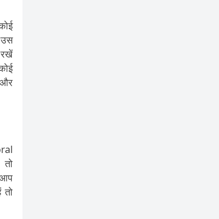
कोई
, उस
रखें
कोई
स और
oral
 तो
ो आप
ं तो