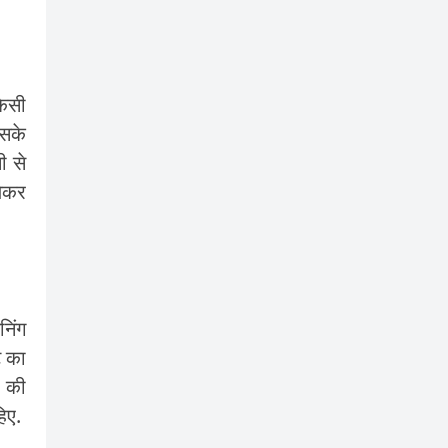
िसी
इसके
ी से
ेकर
िंग
ट का
ं की
िए.