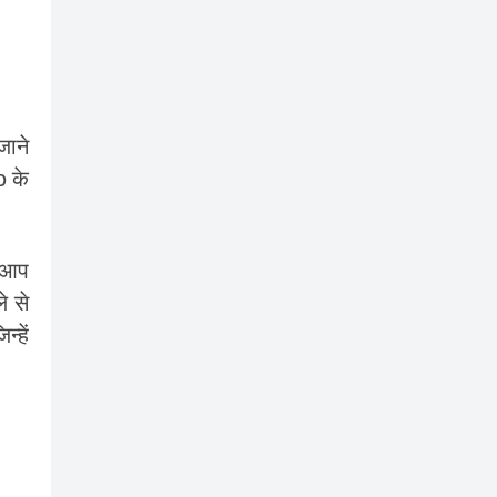
जाने
p के
. आप
े से
्हें