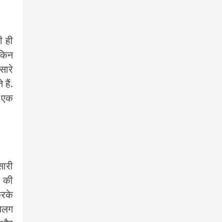
ी ही
किन
सारे
हैं.
र एक
सारी
र की
करके
-अलग