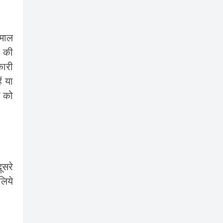
ेमाल
र की
कारी
ं या
ो को
ूसरे
लिये