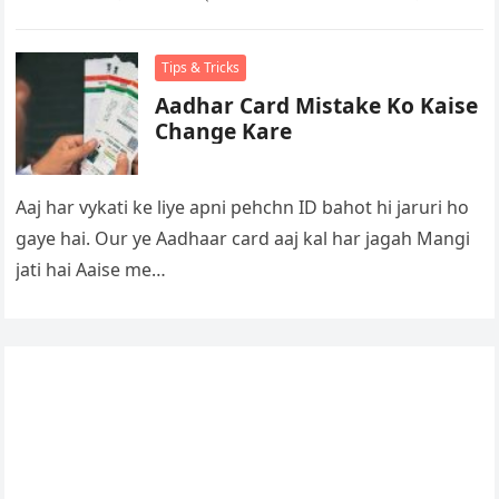
Tips & Tricks
Aadhar Card Mistake Ko Kaise
Change Kare
Aaj har vykati ke liye apni pehchn ID bahot hi jaruri ho
gaye hai. Our ye Aadhaar card aaj kal har jagah Mangi
jati hai Aaise me…