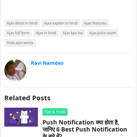
Ajax detail in hindi
Ajax explain in hindi
Ajax features
Ajax full form
Ajax in hindi
Ajax kya hai
Ajax pura naam
How ajax works
Ravi Namdeo
Related Posts
Tips & Tricks
Push Notification क्या होता है,
जानिए 6 Best Push Notification
के बारे में?