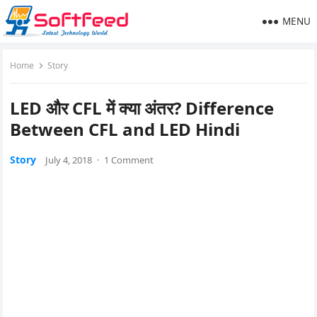
MENU
Home
Story
LED और CFL में क्या अंतर? Difference
Between CFL and LED Hindi
Story
July 4, 2018
·
1 Comment