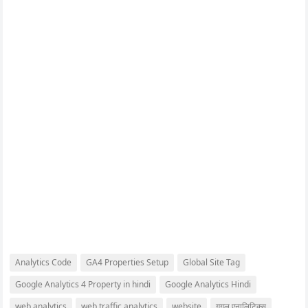
Analytics Code
GA4 Properties Setup
Global Site Tag
Google Analytics 4 Property in hindi
Google Analytics Hindi
web analytics
web traffic analytics
website
गूगल एनालिटिक्स