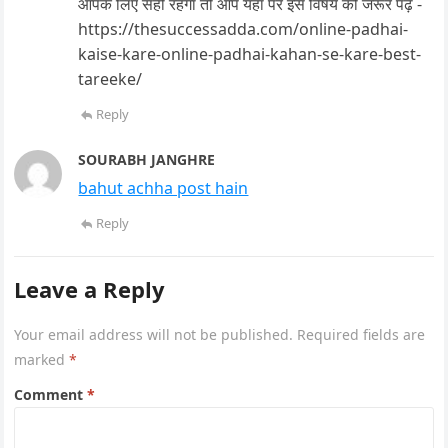
आपके लिए सही रहेगा तो आप यहाँ पर इस विषय को जरूर पढ़ें -
https://thesuccessadda.com/online-padhai-
kaise-kare-online-padhai-kahan-se-kare-best-
tareeke/
Reply
SOURABH JANGHRE
bahut achha post hain
Reply
Leave a Reply
Your email address will not be published.
Required fields are
marked
*
Comment
*