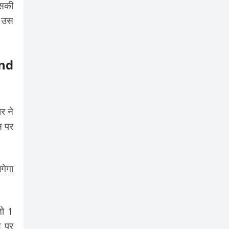
उसकी
े उस
and
र ने
स पर
गेगा
तो 1
े पर