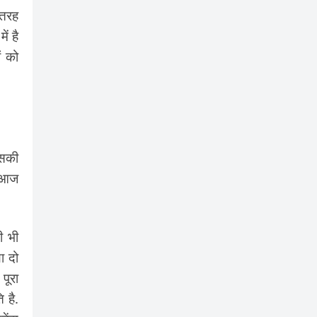
 तरह
ं है
ं को
इसकी
. आज
ी भी
ा दो
पूरा
 है.