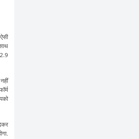
 ऐसी
 साथ
 2.9
नहीं
ॉर्म
आपको
देकर
ोगा.