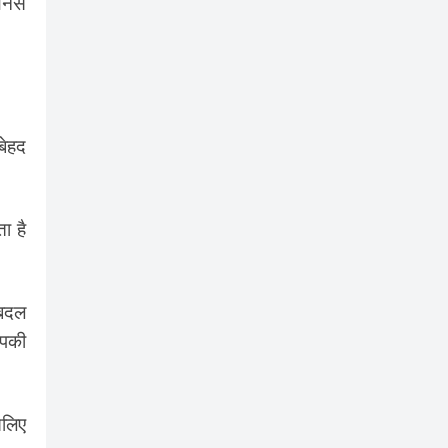
नेंस
बेहद
ा है
 बदल
आपकी
सलिए