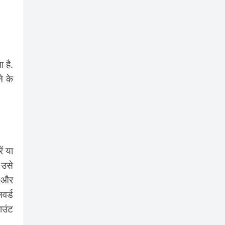
 है.
े के
ं या
 उसे
ड और
वर्ड
ाउंट