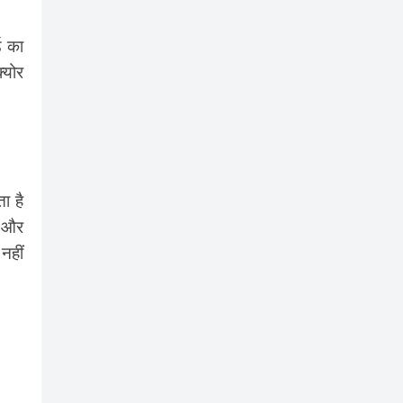
ड का
्योर
ा है
ै और
नहीं