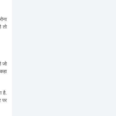
रोना
ै तो
ै जो
 कहा
 है.
र पर