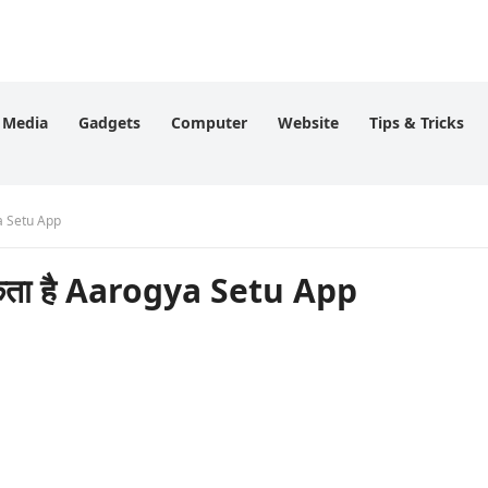
l Media
Gadgets
Computer
Website
Tips & Tricks
ya Setu App
 सकता है Aarogya Setu App