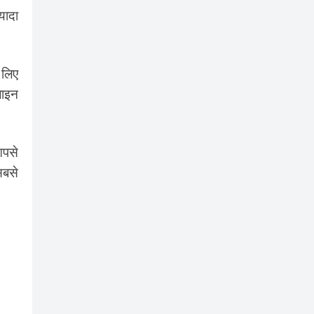
यादा
 लिए
लाइन
आपसे
सबसे