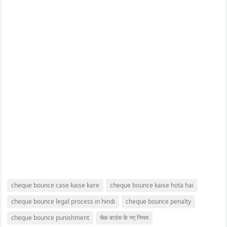
cheque bounce case kaise kare
cheque bounce kaise hota hai
cheque bounce legal process in hindi
cheque bounce penalty
cheque bounce punishment
चेक बाउंस के नए नियम