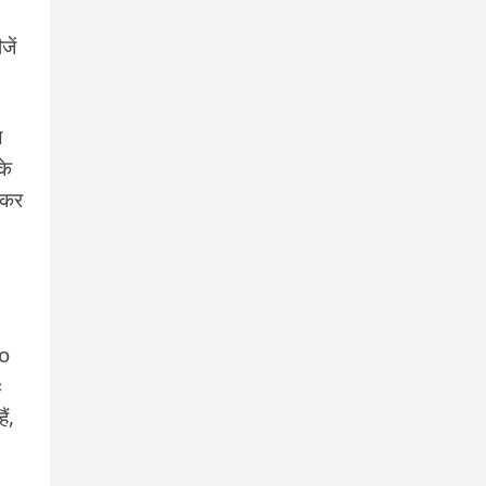
जें
े
के
 कर
ho
ः
ैं,