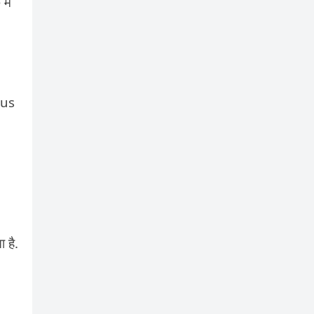
मैं
ous
 है.