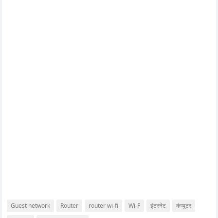
Guest network
Router
router wi-fi
Wi-F
इंटरनेट
कंप्यूटर