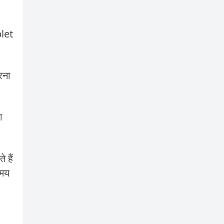
blet
रना
ा
 हैं
समय