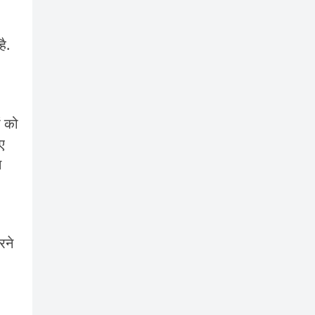
ै.
ं को
ए
न
रने