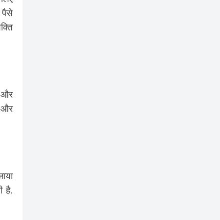
पैसे
क्ति
ं और
ट और
लाया
 है.