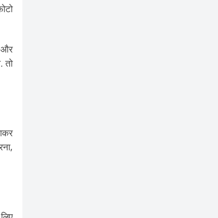
फोटो
छ और
. तो
जाकर
रना,
 लिए