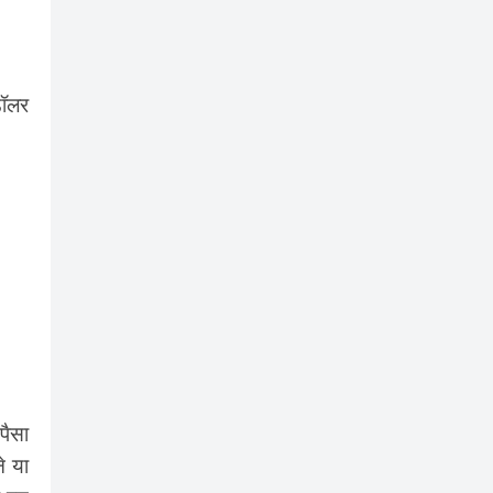
डॉलर
पैसा
े या