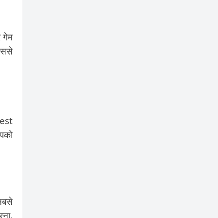
 गेम
इससे
best
आपको
सबसे
रना,