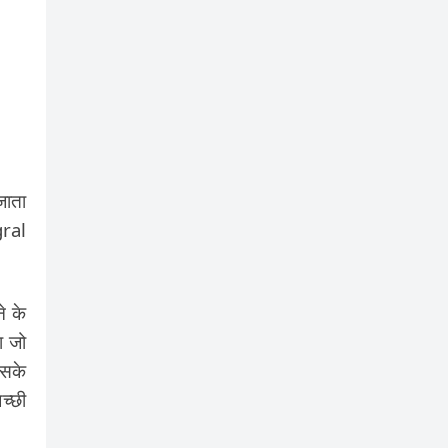
जाता
gral
े के
ा जो
इसके
च्छी