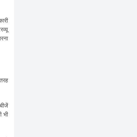
कारी
व्यू
तरना
 तरह
ीजें
ी भी