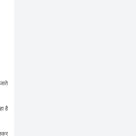
जाते
ा है
चलकर