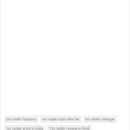
tvs raider features
tvs raider kaisi bike hai
tvs raider mileage
tvs raider price in india
Tvs raider review in hindi