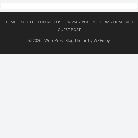
HOME
ABOUT
CONTACT US
PRIVACY POLICY
TERMS OF SERVICE
GUEST POST
© 2026
-
WordPress Blog Theme
by
WPEnjoy