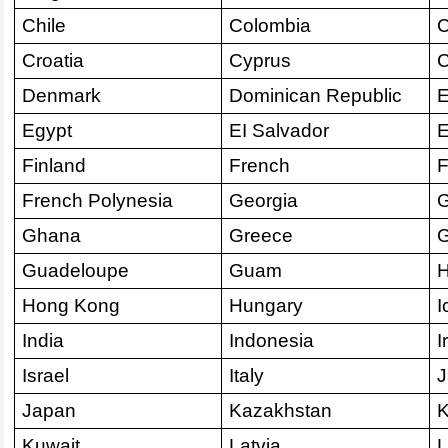
Chile
Colombia
C
Croatia
Cyprus
C
Denmark
Dominican Republic
E
Egypt
EI Salvador
E
Finland
French
F
French Polynesia
Georgia
Ghana
Greece
G
Guadeloupe
Guam
H
Hong Kong
Hungary
I
India
Indonesia
I
Israel
Italy
J
Japan
Kazakhstan
Kuwait
Latvia