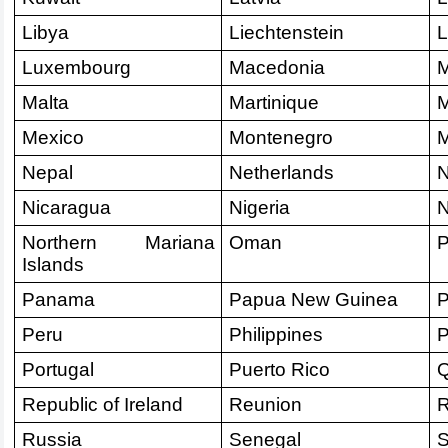
Libya
Liechtenstein
L
Luxembourg
Macedonia
M
Malta
Martinique
M
Mexico
Montenegro
M
Nepal
Netherlands
N
Nicaragua
Nigeria
Northern Mariana 
Oman
P
Islands
Panama
Papua New Guinea
P
Peru
Philippines
P
Portugal
Puerto Rico
Q
Republic of Ireland
Reunion 
Russia
Senegal
S