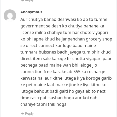
Reply
Anonymous
Aur chutiya banao deshwasi ko ab to tumhe
government se desh ko chutiya banane ka
license milna chahiye tum har chote viyapari
ko bhi apne khud ke janpehchan grocery shop
se direct connect kar loge baad maine
tumhara buissnes badh jayega tum phir khud
direct item sale karoge fir chotta viyapari paan
bechega baad maine wah bhi leloge jio
connection free karake ab 555 ka recharge
karwata hai aur kitne lutega kiya koroge garib
ke pet maine laat marke jine ke liye kitne ko
lutoge bahout badi galti ho gaya ab to next
time rastrpati sashan hoga aur koi nahi
chahiye tabhi thik hoga
Reply