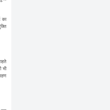
ड का
क्ति
ाहते
ी भी
्रहण