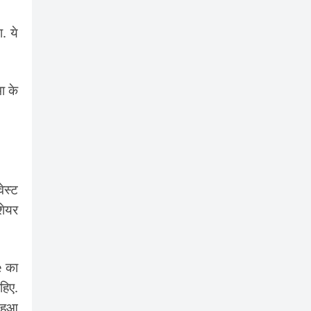
. ये
ा के
ेस्ट
शेयर
e का
हिए.
 हुआ