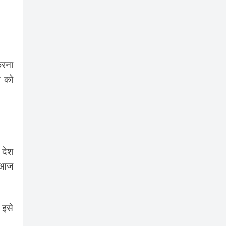
करना
त को
 देश
च आज
 इसे