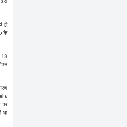
ो इस
ं हो
o के
क 18
 ओपन
कारण
ड ऑफ
र पर
ें आ