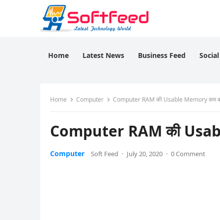
Home
Latest News
Business Feed
Socia
Home
Computer
Computer RAM की Usable Memory कम बताता 
Computer RAM की Usable 
Computer
Soft Feed
·
July 20, 2020
·
0 Comment