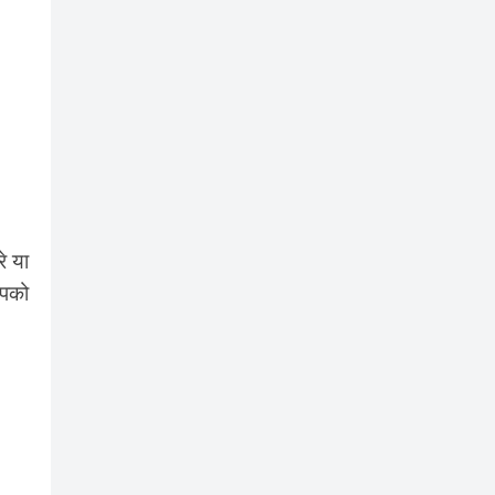
े या
आपको