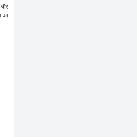
ं और
ा का