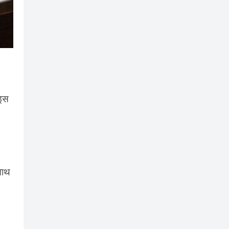
ाइस
साथ