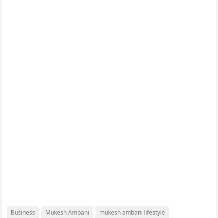
Business
Mukesh Ambani
mukesh ambani lifestyle