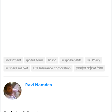
investment
ipo full form
lic ipo
lic ipo benefits
LIC Policy
lic share market
Life Insurance Corporation
एलआईसी आईपीओ निवेश
Ravi Namdeo